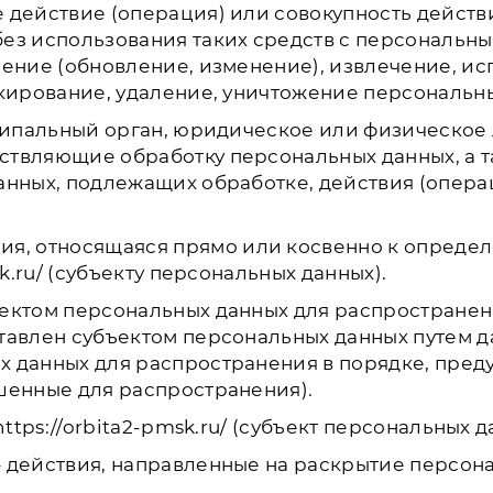
 действие (операция) или совокупность действ
ез использования таких средств с персональны
нение (обновление, изменение), извлечение, ис
окирование, удаление, уничтожение персональн
ципальный орган, юридическое или физическое 
ствляющие обработку персональных данных, а
данных, подлежащих обработке, действия (опер
ия, относящаяся прямо или косвенно к опреде
k.ru/ (субъекту персональных данных).
ектом персональных данных для распространен
тавлен субъектом персональных данных путем д
х данных для распространения в порядке, пре
шенные для распространения).
ttps://orbita2-pmsk.ru/ (субъект персональных д
 действия, направленные на раскрытие персон