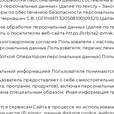
бработки персональных данных) составлена в соот
«О персональных данных» (далее по тексту – Зак
еры по обеспечению безопасности персональн
Черкашин С.В. (ОГРНИП 320508100109321) (далее
ии обработки персональных данных (далее по те
 посетителях веб-сайта https://orbita2-pmsk.ru
 безоговорочное согласие Пользователя с насто
рсональных данных Пользователя, перечисленн
аботкой Оператором персональных данных) Поль
ональной информацией Пользователя понимаются
ьзователь предоставляет о себе самостоятельн
та, программ, продуктов), включая персональны
на специальным образом. Иная информация пр
ются сервисам Сайта в процессе их использова
м числе IP-адрес, данные файлов cookie, инфо