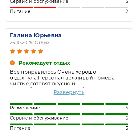
Сервис и обслуживание
5
Питание
2
Галина Юрьевна
26.10.2025
, Отдых
Рекомедует отдых
Все понравилось.Очень хорошо
отдохнула.Персонал вежливый,номера
чистые,готовят вкусно и
разнообразно.Меню на выбор.Хорошо
Развернуть
организован досуг.Спасибо Владимиру
ВЕРЕЩАГИНУ,БЛАГОДАРНОСТЬ.
Размещение
5
Сервис и обслуживание
5
Питание
5